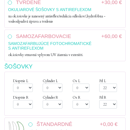
TVRDENÉ
+30,00 €
OKULIAROVÉ ŠOŠOVKY S ANTIREFLEXOM
na ok.šošovke je nanesený antireflex/redukcia odleskov/,hydrofóbna -
vodeodpudivá úprava a tvrdenie
SAMOZAFARBOVACIE
+60,00 €
SAMOZAFARBUJÚCE FOTOCHROMATICKÉ
S ANTIREFLEXOM
ok.šošovky stmavnú vplyvom UV žiarenia v exteriéri.
ŠOŠOVKY
Dioptrie L
Cylinder L
Os L
Pd L
Dioptrie R
Cylinder R
Os R
Pd R
ŠTANDARDNÉ
+0,00 €