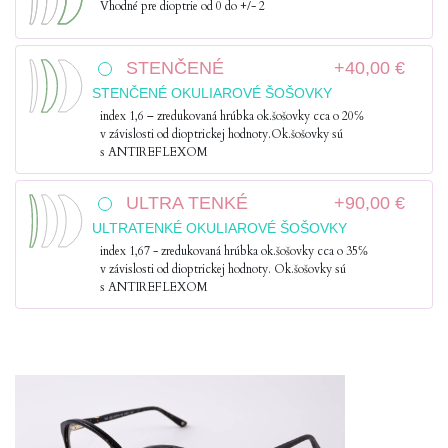
Vhodné pre dioptrie od 0 do +/- 2
STENČENÉ
+40,00 €
STENČENÉ OKULIAROVÉ ŠOŠOVKY
index 1,6 – zredukovaná hrúbka ok.šošovky cca o 20℅
v závislosti od dioptrickej hodnoty.Ok.šošovky sú
s ANTIREFLEXOM
ULTRA TENKÉ
+90,00 €
ULTRATENKÉ OKULIAROVÉ ŠOŠOVKY
index 1,67 - zredukovaná hrúbka ok.šošovky cca o 35℅
v závislosti od dioptrickej hodnoty. Ok.šošovky sú
s ANTIREFLEXOM