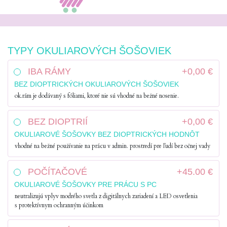
TYPY OKULIAROVÝCH ŠOŠOVIEK
IBA RÁMY
+0,00 €
BEZ DIOPTRICKÝCH OKULIAROVÝCH ŠOŠOVIEK
ok.rám je dodávaný s fóliami, ktoré nie sú vhodné na bežné nosenie.
BEZ DIOPTRIÍ
+0,00 €
OKULIAROVÉ ŠOŠOVKY BEZ DIOPTRICKÝCH HODNÔT
vhodné na bežné používanie na prácu v admin. prostredí pre ľudí bez očnej vady
POČÍTAČOVÉ
+45.00 €
OKULIAROVÉ ŠOŠOVKY PRE PRÁCU S PC
neutralizujú vplyv modrého svetla z digitálnych zariadení a LED osvetlenia
s protektívnym ochranným účinkom