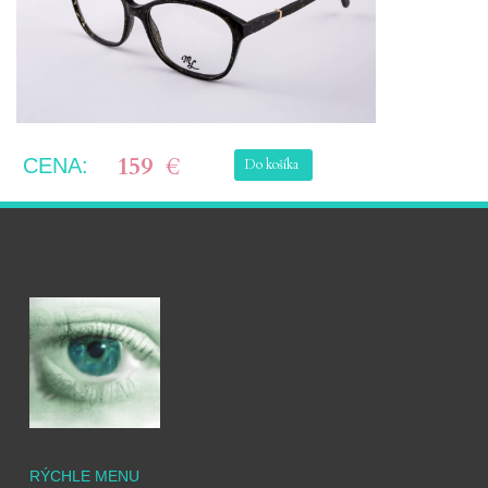
159
€
CENA:
Do košíka
RÝCHLE MENU