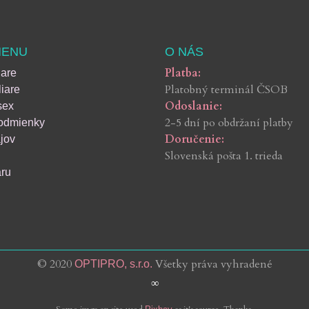
MENU
O NÁS
Platba:
iare
Platobný terminál ČSOB
iare
Odoslanie:
sex
2-5 dní po obdržaní platby
odmienky
Doručenie:
jov
Slovenská pošta 1. trieda
aru
© 2020
Všetky práva vyhradené
OPTIPRO, s.r.o.
∞