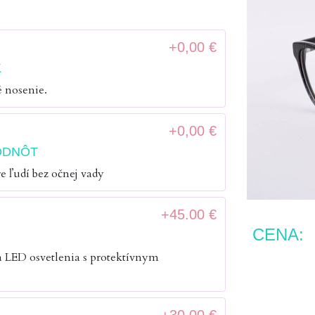
+0,00 €
K
é nosenie.
+0,00 €
ODNÔT
e ľudí bez očnej vady
+45.00 €
CENA:
 a LED osvetlenia s protektívnym