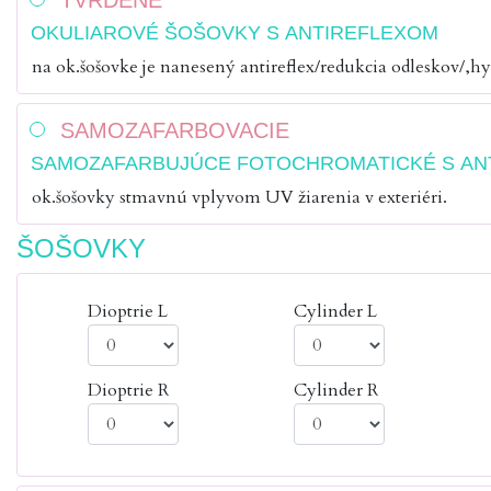
TVRDENÉ
OKULIAROVÉ ŠOŠOVKY S ANTIREFLEXOM
na ok.šošovke je nanesený antireflex/redukcia odleskov/,h
SAMOZAFARBOVACIE
SAMOZAFARBUJÚCE FOTOCHROMATICKÉ S AN
ok.šošovky stmavnú vplyvom UV žiarenia v exteriéri.
ŠOŠOVKY
Dioptrie L
Cylinder L
Dioptrie R
Cylinder R