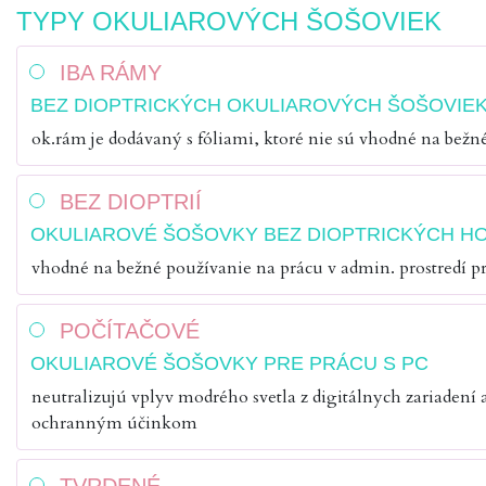
TYPY OKULIAROVÝCH ŠOŠOVIEK
IBA RÁMY
BEZ DIOPTRICKÝCH OKULIAROVÝCH ŠOŠOVIE
ok.rám je dodávaný s fóliami, ktoré nie sú vhodné na bežn
BEZ DIOPTRIÍ
OKULIAROVÉ ŠOŠOVKY BEZ DIOPTRICKÝCH H
vhodné na bežné používanie na prácu v admin. prostredí pr
POČÍTAČOVÉ
OKULIAROVÉ ŠOŠOVKY PRE PRÁCU S PC
neutralizujú vplyv modrého svetla z digitálnych zariadení
ochranným účinkom