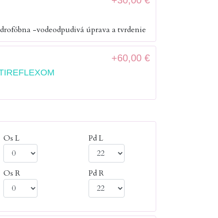
+30,00 €
ydrofóbna -vodeodpudivá úprava a tvrdenie
+60,00 €
TIREFLEXOM
Os L
Pd L
Os R
Pd R