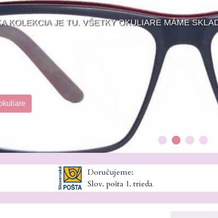
 KOLEKCIA JE TU. VŠETKY OKULIARE MÁME SKL
kuliare
Doručujeme:
Slov. pošta 1. trieda