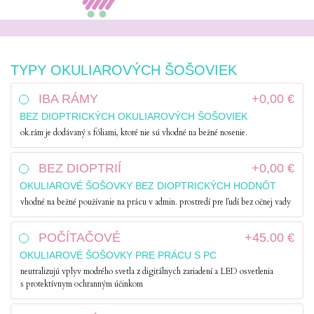
TYPY OKULIAROVÝCH ŠOŠOVIEK
IBA RÁMY
+0,00 €
BEZ DIOPTRICKÝCH OKULIAROVÝCH ŠOŠOVIEK
ok.rám je dodávaný s fóliami, ktoré nie sú vhodné na bežné nosenie.
BEZ DIOPTRIÍ
+0,00 €
OKULIAROVÉ ŠOŠOVKY BEZ DIOPTRICKÝCH HODNÔT
vhodné na bežné používanie na prácu v admin. prostredí pre ľudí bez očnej vady
POČÍTAČOVÉ
+45.00 €
OKULIAROVÉ ŠOŠOVKY PRE PRÁCU S PC
neutralizujú vplyv modrého svetla z digitálnych zariadení a LED osvetlenia
s protektívnym ochranným účinkom