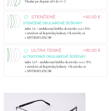
Vhodné pre dioptrie od 0 do +/- 2
STENČENÉ
+40,00 €
STENČENÉ OKULIAROVÉ ŠOŠOVKY
index 1,6 – zredukovaná hrúbka ok.šošovky cca o 20℅
v závislosti od dioptrickej hodnoty.Ok.šošovky sú
s ANTIREFLEXOM
ULTRA TENKÉ
+90,00 €
ULTRATENKÉ OKULIAROVÉ ŠOŠOVKY
index 1,67 - zredukovaná hrúbka ok.šošovky cca o 35℅
v závislosti od dioptrickej hodnoty. Ok.šošovky sú
s ANTIREFLEXOM