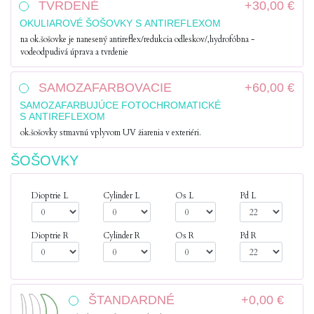
TVRDENÉ
+30,00 €
OKULIAROVÉ ŠOŠOVKY S ANTIREFLEXOM
na ok.šošovke je nanesený antireflex/redukcia odleskov/,hydrofóbna -
vodeodpudivá úprava a tvrdenie
SAMOZAFARBOVACIE
+60,00 €
SAMOZAFARBUJÚCE FOTOCHROMATICKÉ
S ANTIREFLEXOM
ok.šošovky stmavnú vplyvom UV žiarenia v exteriéri.
ŠOŠOVKY
Dioptrie L
Cylinder L
Os L
Pd L
Dioptrie R
Cylinder R
Os R
Pd R
ŠTANDARDNÉ
+0,00 €