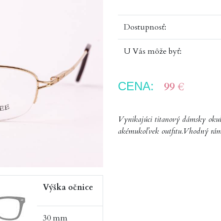
Dostupnosť:
U Vás môže byť:
CENA:
99 €
Vynikajúci titanový dámsky okulia
akémukoľvek outfitu.Vhodný rám 
Výška očnice
30 mm