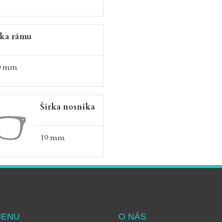
rka rámu
0 mm
Šírka nosníka
19 mm
MENU
O NÁS