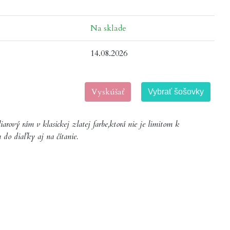
Na sklade
14.08.2026
Vyskúšať
Vybrať šošovky
rový rám v klasickej zlatej farbe,ktorá nie je limitom k
do diaľky aj na čítanie.