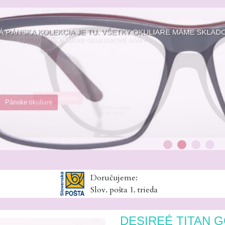
 KOLEKCIA JE TU. VŠETKY OKULIARE MÁME SKL
kuliare
Doručujeme:
Slov. pošta 1. trieda
DESIREÉ TITAN 