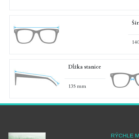
Ší
14
Dĺžka stanice
135 mm
RÝCHLE 