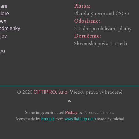
Platba:
iare
Platobný terminál ČSOB
iare
Odoslanie:
sex
2-5 dní po obdržaní platby
odmienky
Doručenie:
jov
Slovenská pošta 1. trieda
aru
© 2020
Všetky práva vyhradené
OPTIPRO, s.r.o.
∞
Some imgs on site used
as it's source. Thanks.
Pixbay
Icons made by
from
made by michal
Freepik
www.flaticon.com